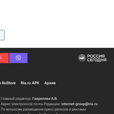
в RuStore
Ria.ru APK
Архив
Главный редактор:
Гаврилова А.В.
Адрес электронной почты Редакции:
internet-group@ria.ru
По вопросам размещения пресс-релизов и рекламы