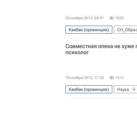
20 ноября 2013, 04:01
7635
Квебек (провинция)
СН_Обра
Рейтинг студенческих городов ми
Совместная опека не хуже 
Бостон
Мельбурн
Си
психолог
Европа
Чехия
Лондо
Франция
Киото (город)
Цюрих (кантон)
Бавария
18 ноября 2013, 17:35
1411
Центральный ФО
Австрали
Квебек (провинция)
Наука
Весь мир
Северная Америк
Америка
Канада
Вес
Киото (префектура)
Китай
Quacquarelli Symonds
Росс