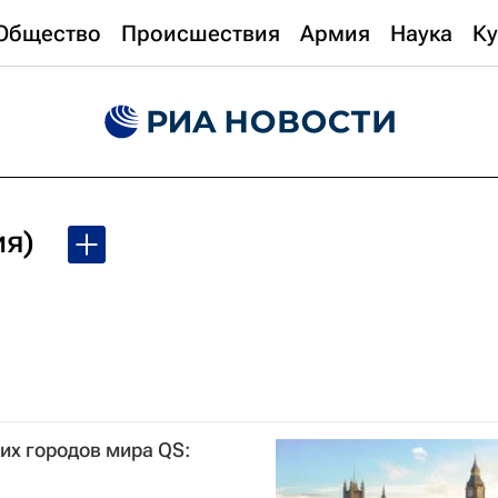
Общество
Происшествия
Армия
Наука
Ку
ия)
их городов мира QS: