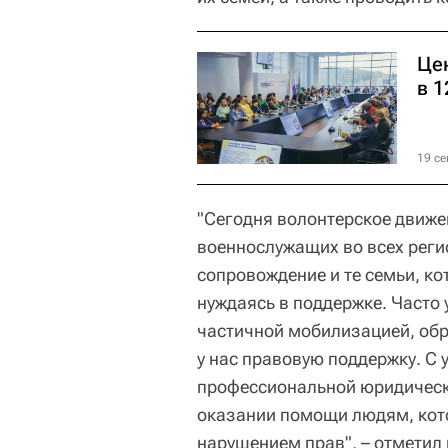
Це
в 1
19 се
"Сегодня волонтерское движ
военнослужащих во всех реги
сопровождение и те семьи, к
нуждаясь в поддержке. Часто 
частичной мобилизацией, об
у нас правовую поддержку. С
профессиональной юридическ
оказании помощи людям, кото
нарушением прав", – отметил