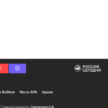
в RuStore
Ria.ru APK
Архив
Главный редактор:
Гаврилова А.В.