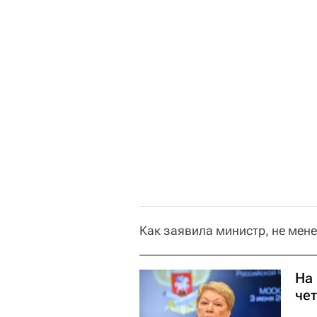
Как заявила министр, не мен
На
че