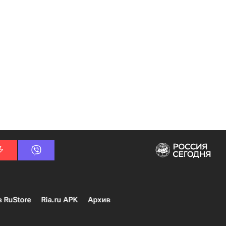
в RuStore
Ria.ru APK
Архив