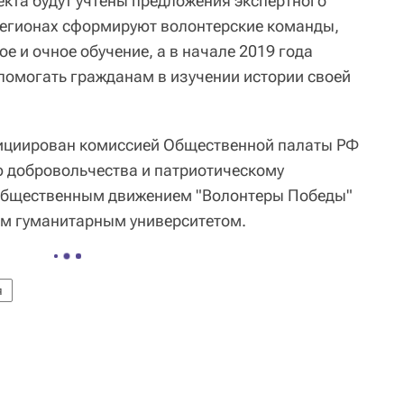
екта будут учтены предложения экспертного
регионах сформируют волонтерские команды,
е и очное обучение, а в начале 2019 года
помогать гражданам в изучении истории своей
нициирован комиссией Общественной палаты РФ
 добровольчества и патриотическому
общественным движением "Волонтеры Победы"
ым гуманитарным университетом.
я