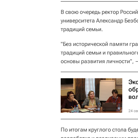
В свою очередь ректор Росси
университета Александр Безб
традиций семьи.
"Без исторической памяти гр
традиций семьи и правильно
основы развития личности", 
Эк
об
во
24 се
По итогам круглого стола бу