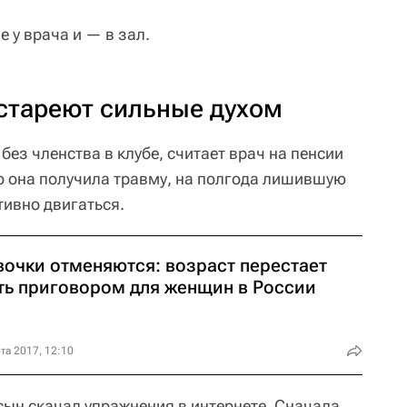
 у врача и — в зал.
 стареют сильные духом
ез членства в клубе, считает врач на пенсии
о она получила травму, на полгода лишившую
тивно двигаться.
вочки отменяются: возраст перестает
ть приговором для женщин в России
та 2017, 12:10
сын скачал упражнения в интернете. Сначала