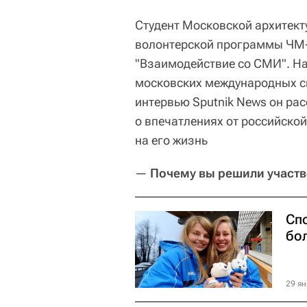
Студент Московской архитек
волонтерской программы ЧМ-2
"Взаимодействие со СМИ". На
московских международных сп
интервью Sputnik News он рас
о впечатлениях от российской
на его жизнь
—
Почему вы решили участв
Сп
бо
29 ян