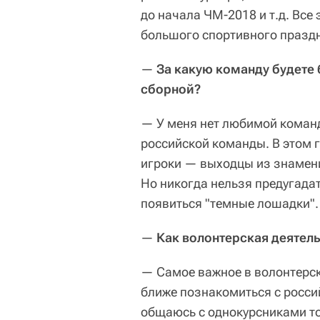
до начала ЧМ-2018 и т.д. Все
большого спортивного празд
—
За какую команду будете
сборной?
— У меня нет любимой команд
российской команды. В этом г
игроки — выходцы из знамени
Но никогда нельзя предугадат
появиться "темные лошадки".
—
Как волонтерская деятель
— Самое важное в волонтерск
ближе познакомиться с россий
общаюсь с однокурсниками то