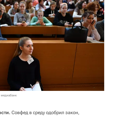
в медиабанк
сти.
Совфед в среду одобрил закон,