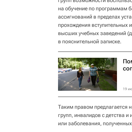
групп возможности воспольз
на обучение по программам б
ассигнований в пределах уст
прохождения вступительных и
высших учебных заведений (до
в пояснительной записке.
По
со
19 ию
Таким правом предлагается на
групп, инвалидов с детства и
или заболевания, полученных