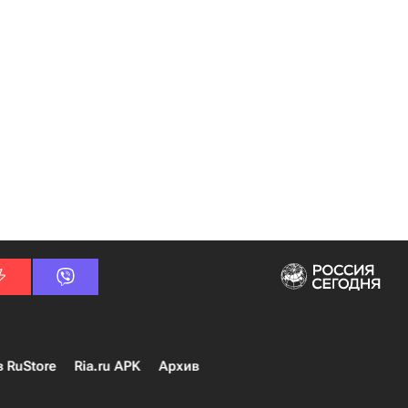
в RuStore
Ria.ru APK
Архив