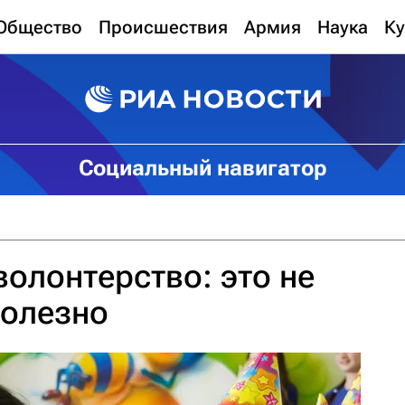
Общество
Происшествия
Армия
Наука
Ку
Социальный навигатор
олонтерство: это не
полезно