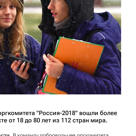
оргкомитета "Россия-2018" вошли более
те от 18 до 80 лет из 112 стран мира.
сти.
В команду добровольцев оргкомитета