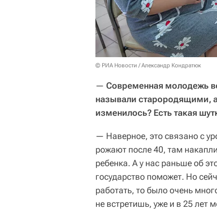
© РИА Новости / Александр Кондратюк
—
Современная молодежь вс
называли старородящими, а 
изменилось? Есть такая шутк
— Наверное, это связано с у
рожают после 40, там накапл
ребенка. А у нас раньше об э
государство поможет. Но сейч
работать, то было очень много
не встретишь, уже и в 25 лет 