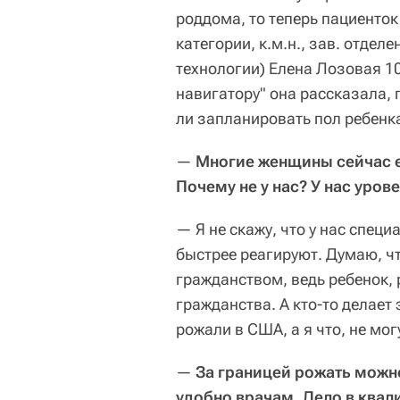
роддома, то теперь пациенток
категории, к.м.н., зав. отде
технологии)
Елена Лозовая 10
навигатору" она рассказала, 
ли запланировать пол ребенка
—
Многие женщины сейчас е
Почему не у нас? У нас уров
— Я не скажу, что у нас спец
быстрее реагируют. Думаю, чт
гражданством, ведь ребенок,
гражданства. А кто-то делает 
рожали в США, а я что, не мог
—
За границей рожать можно 
удобно врачам. Дело в квал