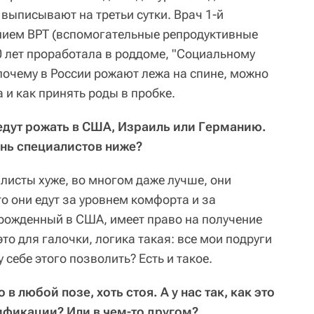
 выписывают на третьи сутки. В
рач 1-й
лением ВРТ (вспомогательные репродуктивные
 лет проработала в роддоме, "Социальному
почему в России рожают лежа на спине, можно
 и как принять роды в пробке.
дут рожать в США, Израиль или Германию.
ень специалистов ниже?
иалисты хуже, во многом даже лучше, они
о они едут за уровнем комфорта и за
 рожденный в США, имеет право на получение
это для галочки, логика такая: все мои подруги
у себе этого позволить? Есть и такое.
в любой позе, хоть стоя. А у нас так, как это
ификации? Или в чем-то другом?