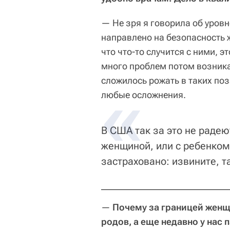
— Не зря я говорила об уров
направлено на безопасность 
что что-то случится с ними, э
много проблем потом возника
сложилось рожать в таких по
любые осложнения.
В США так за это не радеют
женщиной, или с ребенком,
застраховано: извините, т
—
Почему за границей женщ
родов, а еще недавно у нас