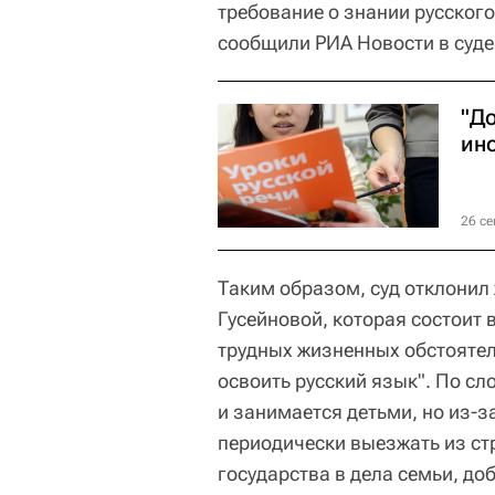
требование о знании русског
сообщили РИА Новости в суде
"До
ин
26 се
Таким образом, суд отклони
Гусейновой, которая состоит в
трудных жизненных обстоятел
освоить русский язык". По с
и занимается детьми, но из-
периодически выезжать из ст
государства в дела семьи, до