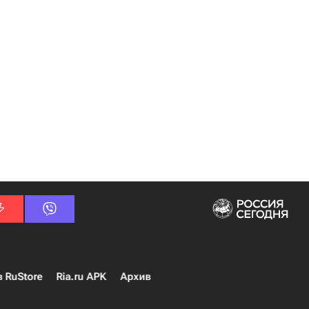
в RuStore
Ria.ru APK
Архив