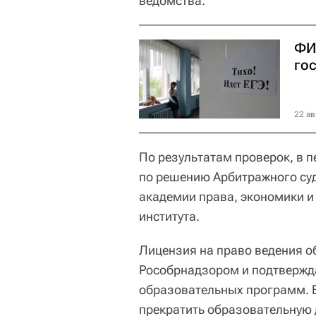
ведомства.
ФИ
го
22 ав
По результатам проверок, в пе
по решению Арбитражного су
академии права, экономики и
института.
Лицензия на право ведения о
Рособрнадзором и подтвержда
образовательных программ. В
прекратить образовательную 