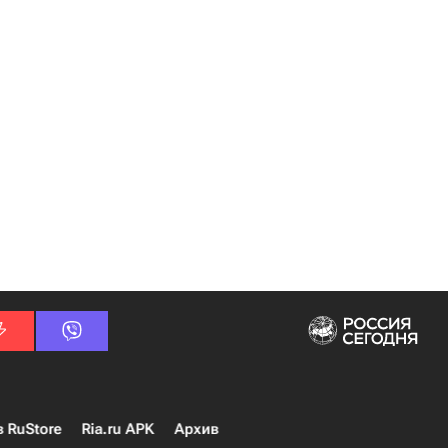
в RuStore
Ria.ru APK
Архив