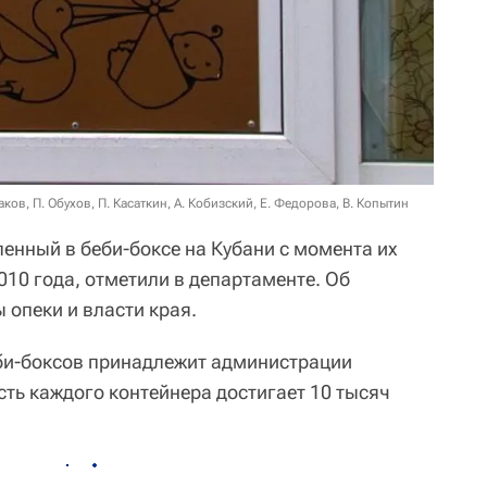
ков, П. Обухов, П. Касаткин, А. Кобизский, Е. Федорова, В. Копытин
енный в беби-боксе на Кубани с момента их
2010 года, отметили в департаменте. Об
 опеки и власти края.
би-боксов принадлежит администрации
сть каждого контейнера достигает 10 тысяч