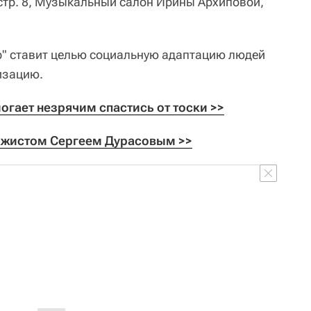
, стр. 8, Музыкальный салон Ирины Архиповой,
р" ставит целью социальную адаптацию людей
изацию.
огает незрячим спастись от тоски >>
ажистом Сергеем Дурасовым >>