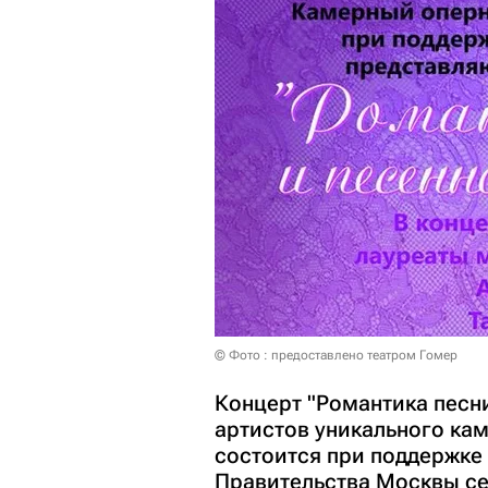
© Фото : предоставлено театром Гомер
Концерт "Романтика песни
артистов уникального кам
состоится при поддержке
Правительства Москвы се