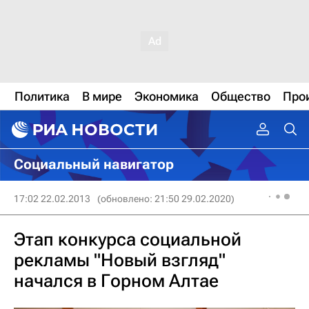
Политика
В мире
Экономика
Общество
Про
Социальный навигатор
17:02 22.02.2013
(обновлено: 21:50 29.02.2020)
Этап конкурса социальной
рекламы "Новый взгляд"
начался в Горном Алтае