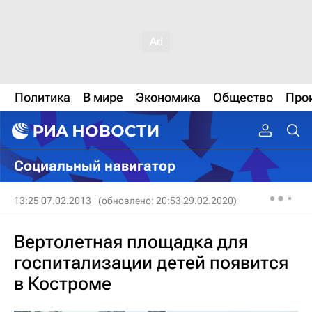
Политика
В мире
Экономика
Общество
Про
Социальный навигатор
13:25 07.02.2013
(обновлено: 20:53 29.02.2020)
Вертолетная площадка для
госпитализации детей появится
в Костроме