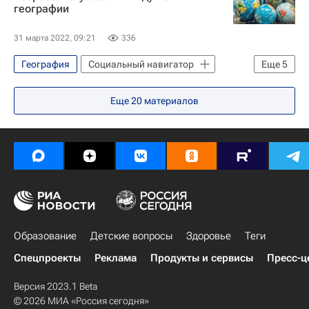
географии
31 марта 2022, 09:21
336
География
Социальный навигатор
Еще
5
Общество
Россия
Ставрополь
Еще
20
материалов
СН_Образование
Министерство просвещения России (Минпросвещения России)
Образование
Детские вопросы
Здоровье
Теги
Спецпроекты
Реклама
Продукты и сервисы
Пресс-ц
Версия 2023.1 Beta
© 2026 МИА «Россия сегодня»