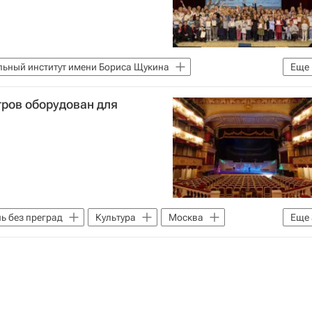
льный институт имени Бориса Щукина
Еще
тров оборудован для
ь без преград
Культура
Москва
Еще
Здоровье