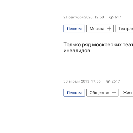
21 сентября 2020, 12:50
617
Ленком
Москва
Театра
Социальный навигатор
Только ряд московских теа
инвалидов
30 апреля 2013, 17:56
2617
Ленком
Общество
Жизн
Малый театр
Театр наций