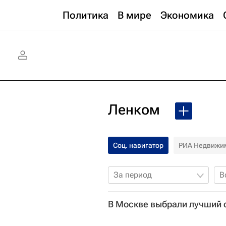
Политика
В мире
Экономика
Ленком
Соц. навигатор
РИА Недвижи
За период
В
В Москве выбрали лучший 