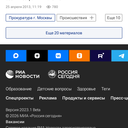
25 апреля 2013, 11:19
780
Прокуратура г. Москвы
Происшествия
Еще
10
Москва
Массовые проверки НКО
Еще
20
материалов
Общество
Жизнь без преград
Европа
Центральный ФО
Весь мир
Перспектива
Здоровье
Россия
Образование
Детские вопросы
Здоровье
Теги
Спецпроекты
Реклама
Продукты и сервисы
Пресс-ц
Версия 2023.1 Beta
© 2026 МИА «Россия сегодня»
Вакансии
Сетевое издание РИА Новости зарегистрировано