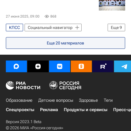
27 июня 2025, 09:00
868
КПСС
Социальный навигатор
Еще
9
Байкал
Краснодарский край
Еще
20
материалов
Черное море
Алексей Леонов
Дмитрий Полянский
Артек
Юнкоры России сегодня
Орленок (детский центр)
Медиалаборатория в "Орленке"
Образование
Детские вопросы
Здоровье
Теги
Спецпроекты
Реклама
Продукты и сервисы
Пресс-ц
Версия 2023.1 Beta
© 2026 МИА «Россия сегодня»