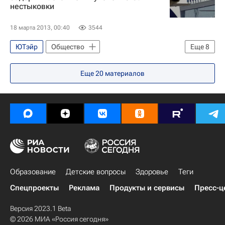
нестыковки
18 марта 2013, 00:40
3544
ЮТэйр
Общество
Еще
8
Жизнь без преград
Москва
Еще
20
материалов
Европа
Центральный ФО
Весь мир
Внуково (аэропорт)
Детские вопросы
Россия
Образование
Детские вопросы
Здоровье
Теги
Спецпроекты
Реклама
Продукты и сервисы
Пресс-ц
Версия 2023.1 Beta
© 2026 МИА «Россия сегодня»