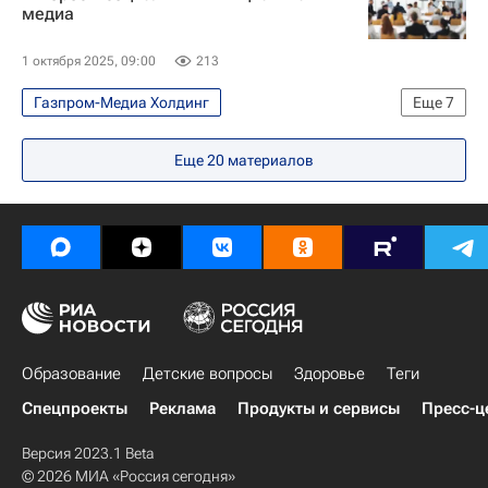
медиа
1 октября 2025, 09:00
213
Газпром-Медиа Холдинг
Еще
7
Социальный навигатор
Профиль
Еще
20
материалов
Наталья Тюрина
Общество
Медиа
Реклама
социальная реклама
Образование
Детские вопросы
Здоровье
Теги
Спецпроекты
Реклама
Продукты и сервисы
Пресс-ц
Версия 2023.1 Beta
© 2026 МИА «Россия сегодня»