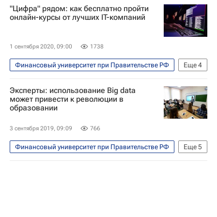
"Цифра" рядом: как бесплатно пройти
онлайн-курсы от лучших IT-компаний
1 сентября 2020, 09:00
1738
Финансовый университет при Правительстве РФ
Еще
4
Общество
Эксперты: использование Big data
Федеральное агентство по делам Содружества Независимых Государств, соотечественников, проживающих за рубежом, и по международному гуманитарному сотрудничеству (Россотрудничество)
может привести к революции в
образовании
СН_Образование
Социальный навигатор
3 сентября 2019, 09:09
766
Финансовый университет при Правительстве РФ
Еще
5
Общество
Игорь Реморенко
СН_Образование
МГПУ
Навигатор абитуриента