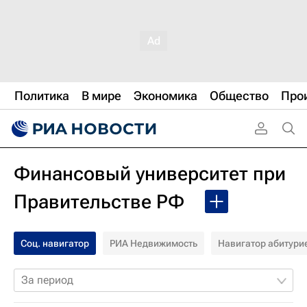
Политика
В мире
Экономика
Общество
Про
Финансовый университет при
Правительстве РФ
Соц. навигатор
РИА Недвижимость
Навигатор абитури
За период