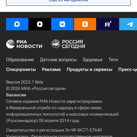
Национальный исследовательский ядерный университет "МИФИ"
Московская сельскохозяйственная академия
Казанский государственный технологический университет
Национальный минерально-сырьевой университет "Горный"
Новосибирский государственный технический университет
Санкт-Петербургский политехнический университет
Вузы
Образование
Северо-Восточный федеральный университет
Образовательные кластеры России
Российский государственный гуманитарный университет
Московский авиационный институт
Образование
Детские вопросы
Здоровье
Теги
Мордовский государственный университет
Спецпроекты
Реклама
Продукты и сервисы
Пресс-ц
Московский государственный строительный университет
Высшая школа экономики (ВШЭ)
Версия 2023.1 Beta
© 2026 МИА «Россия сегодня»
Самарский государственный технический университет
Вакансии
Томский политехнический университет
Сетевое издание РИА Новости зарегистрировано
Новосибирский государственный университет
в Федеральной службе по надзору в сфере связи,
информационных технологий и массовых коммуникаций
Санкт-Петербургский государственный университет
(Роскомнадзор) 08 апреля 2014 года.
Уральский федеральный университет
Свидетельство о регистрации Эл № ФС77-57640
Российская академия народного хозяйства
Учредитель: Федеральное государственное унитарное