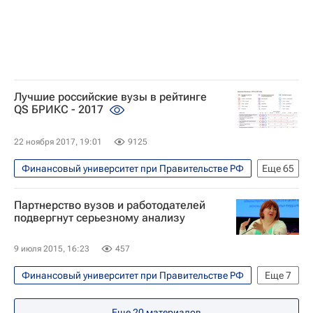
Лучшие российские вузы в рейтинге
QS БРИКС - 2017
22 ноября 2017, 19:01
9125
Финансовый университет при Правительстве РФ
Еще
65
В мире
СН_Образование
Партнерство вузов и работодателей
Казанский технологический университет
подвергнут серьезному анализу
МИСиС
9 июля 2015, 16:23
457
Южно-Уральский государственный университет
Финансовый университет при Правительстве РФ
Еще
7
Южный федеральный университет
СН_Образование
Томский государственный университет
Еще
20
материалов