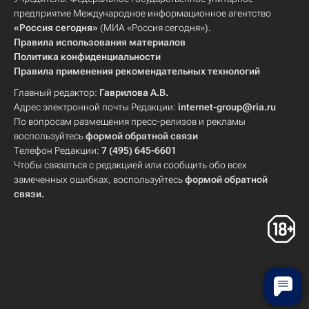
предприятие Международное информационное агентство
Белгородский государственный университет
«Россия сегодня»
(МИА «Россия сегодня»).
Сибирский федеральный университет
Правила использования материалов
Политика конфиденциальности
Пермский государственный университет
Правила применения рекомендательных технологий
Казанский исследовательский технический университет
Главный редактор:
Гаврилова А.В.
Национальный исследовательский ядерный университет "МИФИ"
Адрес электронной почты Редакции:
internet-group@ria.ru
По вопросам размещения пресс-релизов и рекламы
Российский химико-технологический университет
воспользуйтесь
формой обратной связи
Новгородский государственный университет
Телефон Редакции:
7 (495) 645-6601
Чтобы связаться с редакцией или сообщить обо всех
МГУ имени М. В. Ломоносова
МГИМО
замеченных ошибках, воспользуйтесь
формой обратной
Московский физико-технический институт
связи
.
РУДН
МГТУ имени Баумана
Воронежский государственный университет
РЭУ имени Г. В. Плеханова
Алтайский государственный университет
РГСУ