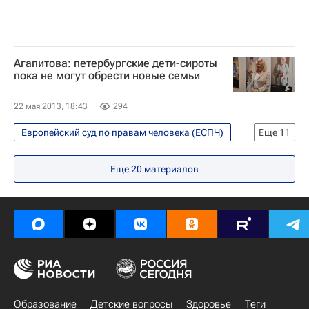
Агапитова: петербургские дети-сироты
пока не могут обрести новые семьи
22 мая 2013, 18:43
294
Европейский суд по правам человека (ЕСПЧ)
Еще
11
Общество
Жизнь без преград
Еще
20
материалов
Санкт-Петербург
США
Америка
Северная Америка
Весь мир
Европа
Северо-Западный ФО
Детские вопросы
Россия
Образование
Детские вопросы
Здоровье
Теги