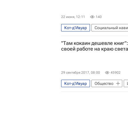
22 июня, 12:11
140
Кот-д'Ивуар
Социальный нави
СН_Образование
Обществ
"Там кокаин дешевле книг"
своей работе на краю свет
29 сентября 2017, 08:00
45902
Кот-д'Ивуар
Общество
Социальное волонтерство - Школ