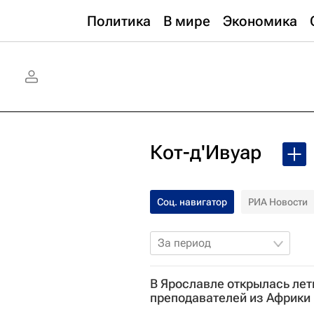
Политика
В мире
Экономика
Кот-д'Ивуар
Соц. навигатор
РИА Новости
За период
В Ярославле открылась лет
преподавателей из Африки