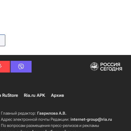
в RuStore
Ria.ru APK
Архив
Главный редактор:
Гаврилова А.В.
Адрес электронной почты Редакции:
internet-group@ria.ru
По вопросам размещения пресс-релизов и рекламы