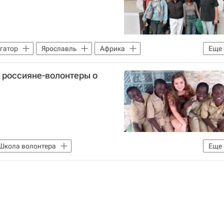
гатор
Ярославль
Африка
Еще
о
Россия
: россияне-волонтеры о
а
Школа волонтера
Еще
а волонтера
Колумбия
Россия