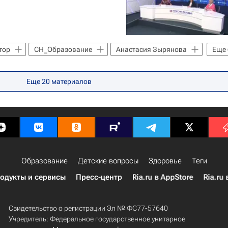
тор
СН_Образование
Анастасия Зырянова
Еще
Тюмень
Учитель года 2022
Россия
ии (Минпросвещения России)
Учитель года России
Еще
20
материалов
Образование
Детские вопросы
Здоровье
Теги
одукты и сервисы
Пресс-центр
Ria.ru в AppStore
Ria.ru 
Свидетельство о регистрации Эл № ФС77-57640
Учредитель: Федеральное государственное унитарное