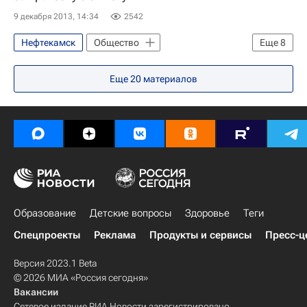
9 декабря 2013, 14:34
2542
Нефтекамск
Общество
Еще
8
Здоровье - Общество
Еще
20
материалов
Республика Башкортостан
Жизнь без преград
Весь мир
Европа
Приволжский ФО
Детские вопросы
Россия
Образование
Детские вопросы
Здоровье
Теги
Спецпроекты
Реклама
Продукты и сервисы
Пресс-ц
Версия 2023.1 Beta
© 2026 МИА «Россия сегодня»
Вакансии
Сетевое издание РИА Новости зарегистрировано