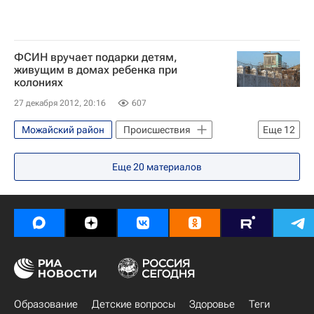
ФСИН вручает подарки детям,
живущим в домах ребенка при
колониях
27 декабря 2012, 20:16
607
Можайский район
Происшествия
Еще
12
Жизнь без преград
Рязань
Еще
20
материалов
Можайск
Европа
Центральный ФО
Московская область (Подмосковье)
Весь мир
Рязанская область
Можайская колония
Федеральная служба исполнения наказаний (ФСИН России)
Образование
Детские вопросы
Детские вопросы
Россия
Здоровье
Теги