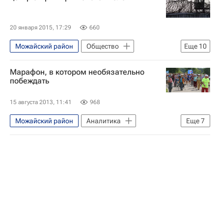
20 января 2015, 17:29
660
Можайский район
Общество
Еще
10
Здоровье - Общество
Марафон, в котором необязательно
Жизнь без преград
Можайск
побеждать
Центральный ФО
Весь мир
15 августа 2013, 11:41
968
Европа
Можайский район
Аналитика
Еще
7
Московская область (Подмосковье)
Очерки - Авторы
Жизнь без преград
Федеральная служба исполнения наказаний (ФСИН России)
Европа
Центральный ФО
Детские вопросы
Россия
Московская область (Подмосковье)
Весь мир
Россия