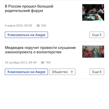
В России прошел большой
родительский форум
4 марта 2024, 09:00
245
Комсомольск-на-Амуре
Еще
5
Социальный навигатор
Общество
Медведев поручит провести слушание
Россия
Год семьи
законопроекта о волонтерстве
Детские вопросы
24 октября 2013, 09:49
769
Комсомольск-на-Амуре
Общество
Еще
8
Поездка Медведева в Комсомольск-на-Амуре
Жизнь без преград
Хабаровский край
Дальневосточный ФО
Весь мир
Европа
Дмитрий Медведев