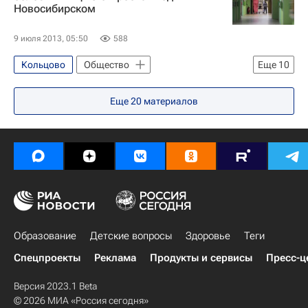
Новосибирском
9 июля 2013, 05:50
588
Кольцово
Общество
Еще
10
Образование - Общество
Новосибирск
Еще
20
материалов
Жизнь без преград
Новосибирская область
Весь мир
Европа
Сибирский ФО
Правительство Новосибирской области
Детские вопросы
Россия
Образование
Детские вопросы
Здоровье
Теги
Спецпроекты
Реклама
Продукты и сервисы
Пресс-ц
Версия 2023.1 Beta
© 2026 МИА «Россия сегодня»