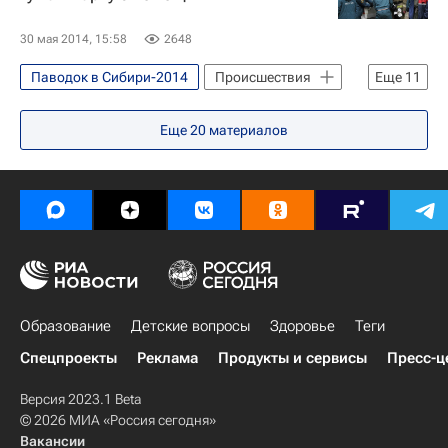
30 мая 2014, 15:58
2648
Паводок в Сибири-2014
Происшествия
Еще
11
Новосибирск
Республика Алтай
Еще
20
материалов
Алтайский край
Жизнь без преград
Республика Хакасия
Чарышский район
Весь мир
Европа
Сибирский ФО
Школа волонтера
Россия
Образование
Детские вопросы
Здоровье
Теги
Спецпроекты
Реклама
Продукты и сервисы
Пресс-ц
Версия 2023.1 Beta
© 2026 МИА «Россия сегодня»
Вакансии