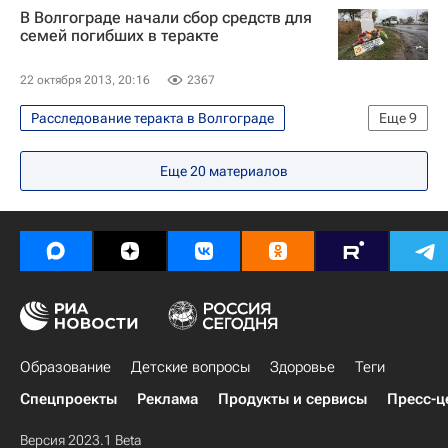
В Волгограде начали сбор средств для
семей погибших в теракте
22 октября 2013, 20:16
2367
Расследование теракта в Волгограде
Еще
9
Общество
Саратовская область
Еще
20
материалов
Жизнь без преград
Волгоград
Весь мир
Европа
Волгоградская область
Южный ФО
Россия
Образование
Детские вопросы
Здоровье
Теги
Спецпроекты
Реклама
Продукты и сервисы
Пресс-ц
Версия 2023.1 Beta