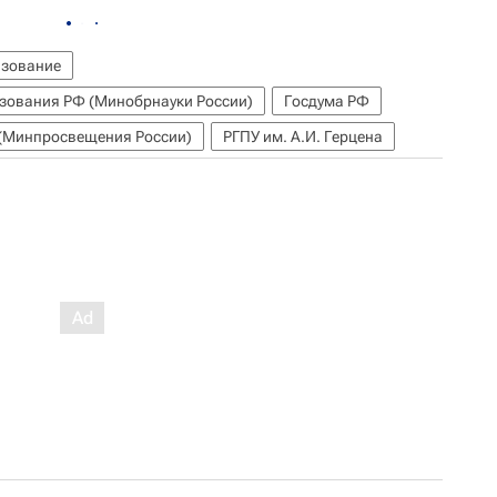
зование
азования РФ (Минобрнауки России)
Госдума РФ
 (Минпросвещения России)
РГПУ им. А.И. Герцена