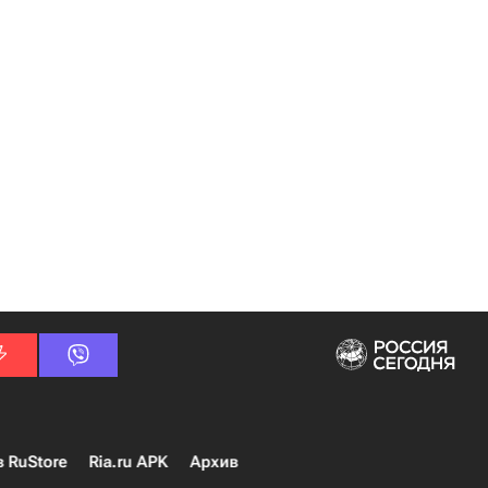
в RuStore
Ria.ru APK
Архив