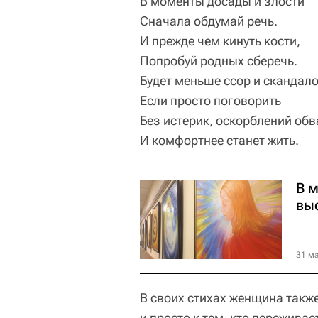
В моменты досады и злости
Сначала обдумай речь.
И прежде чем кинуть кости,
Попробуй родных сберечь.
Будет меньше ссор и скандало
Если просто поговорить
Без истерик, оскорблений обв
И комфортнее станет жить.
В 
вы
31 ма
В своих стихах женщина такж
и просто к тем, кто переживае