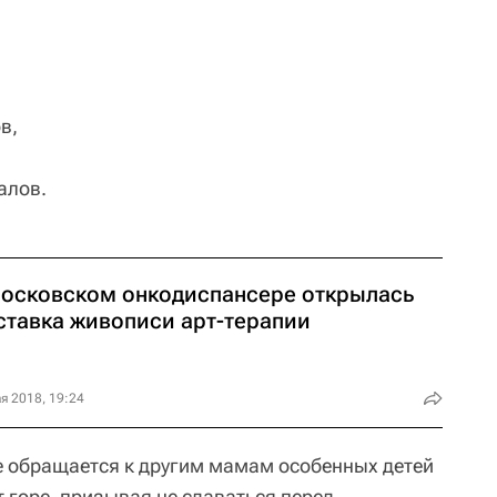
в,
алов.
московском онкодиспансере открылась
ставка живописи арт-терапии
я 2018, 19:24
е обращается к другим мамам особенных детей
т горе, призывая не сдаваться перед