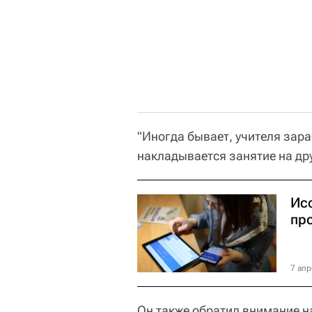
"Иногда бывает, учителя зар
накладывается занятие на дру
Ис
пр
7 апр
Он также обратил внимание на