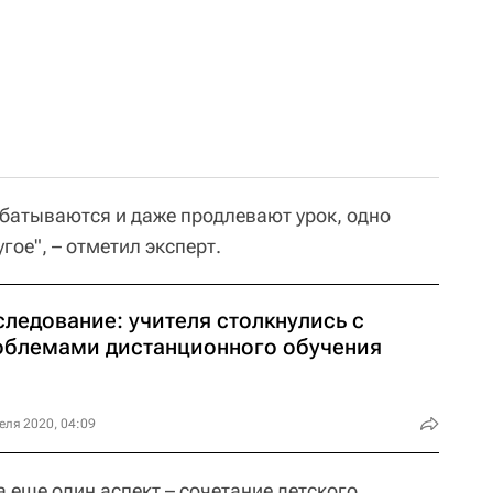
абатываются и даже продлевают урок, одно
гое", – отметил эксперт.
следование: учителя столкнулись с
облемами дистанционного обучения
еля 2020, 04:09
 еще один аспект – сочетание детского