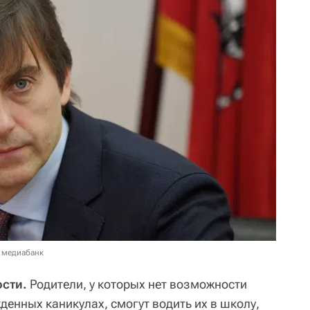
 медиабанк
сти.
Родители, у которых нет возможности
денных каникулах, смогут водить их в школу,