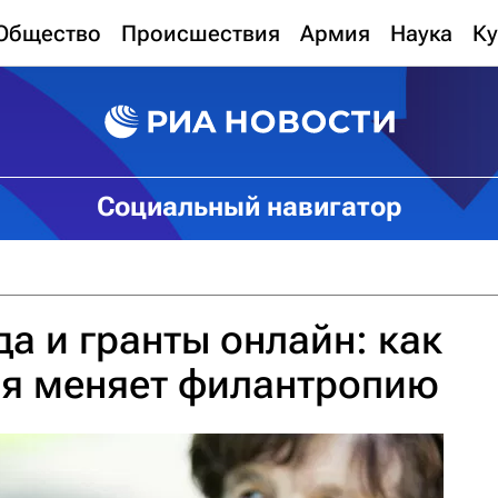
Общество
Происшествия
Армия
Наука
Ку
Социальный навигатор
а и гранты онлайн: как
ия меняет филантропию