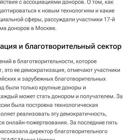
ствия с ассоциациями доноров. О том, как
даптироваться к новым технологиям и какие
циальной сферы, рассуждали участники 17-й
ма доноров в Москве.
ция и благотворительный сектор
ний в благотворительности, которое
, это ее демократизация, отмечают участники
ийских и зарубежных благотворительных
ад были только крупные доноры и
каждый может стать донором и получателем. За
оссии была построена технологическая
воляет реализовать эту демократичность,
я онлайн-пожертвования. За последние пять
 рассказала директор благотворительного
 "КАФ" Мария Черток.