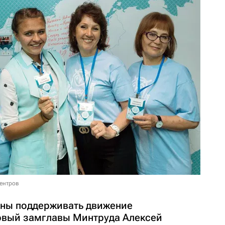
центров
жны поддерживать движение
рвый замглавы Минтруда Алексей