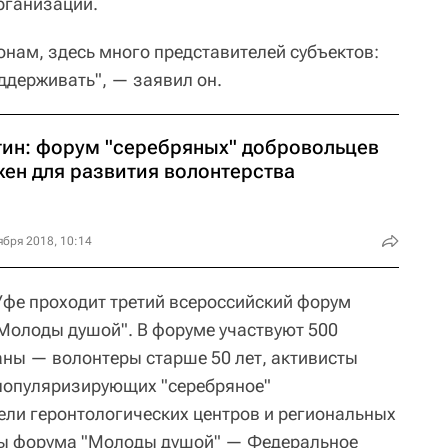
рганизаций.
ионам, здесь много представителей субъектов:
ддерживать", — заявил он.
тин: форум "серебряных" добровольцев
жен для развития волонтерства
ября 2018, 10:14
 Уфе проходит третий всероссийский форум
Молоды душой". В форуме участвуют 500
аны — волонтеры старше 50 лет, активисты
популяризирующих "серебряное"
ели геронтологических центров и региональных
ры форума "Молоды душой" — Федеральное