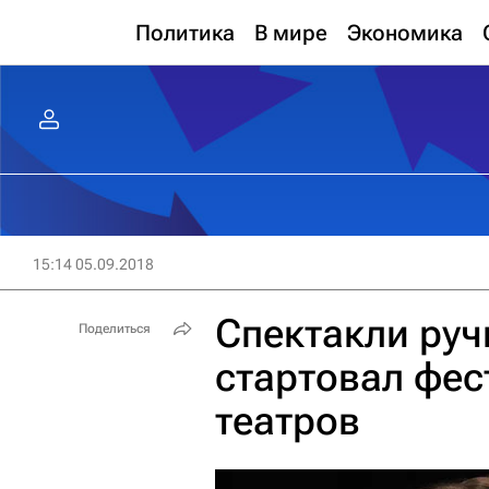
Политика
В мире
Экономика
15:14 05.09.2018
Спектакли руч
Поделиться
стартовал фес
театров