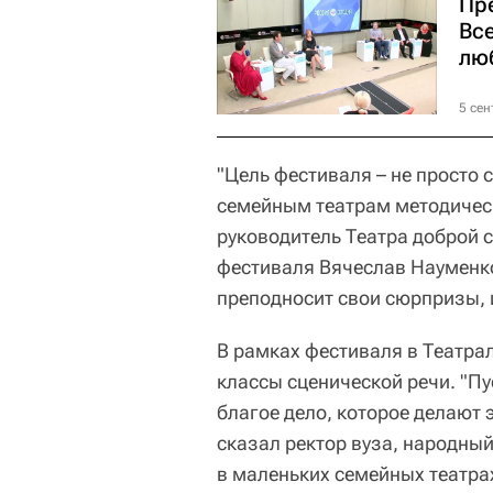
Пр
Вс
лю
5 сен
"Цель фестиваля – не просто 
семейным театрам методическ
руководитель Театра доброй с
фестиваля Вячеслав Науменко
преподносит свои сюрпризы, и
В рамках фестиваля в Театрал
классы сценической речи. "Пу
благое дело, которое делают 
сказал ректор вуза, народный
в маленьких семейных театра