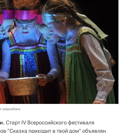
в медиабанк
ти.
Старт IV Всероссийского фестиваля
ов "Сказка приходит в твой дом" объявлен