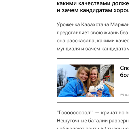
какими качествами долже
и зачем кандидатам хоро
Уроженка Казахстана Маржан 
представляет свою жизнь без 
она рассказала, какими каче
мундиаля и зачем кандидата
Сп
бо
29 ян
"Гооооооооол!" — кричат во в
Нешуточные баталии разверну
наблюдают почти 50 тысяч че