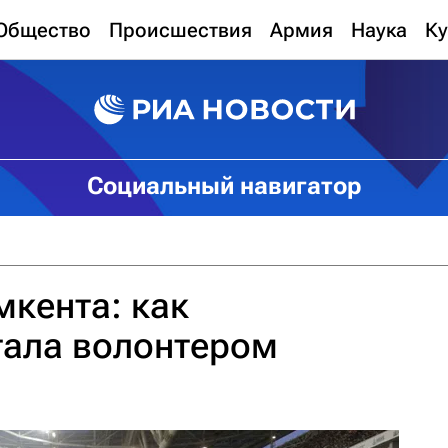
Общество
Происшествия
Армия
Наука
Ку
Социальный навигатор
кента: как
тала волонтером