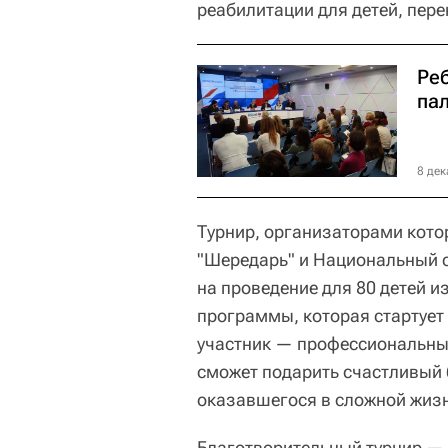
реабилитации для детей, пер
Ре
па
8 дек
Турнир, организаторами кото
"Шередарь" и Национальный с
на проведение для 80 детей 
программы, которая стартует
участник — профессиональный
сможет подарить счастливый 
оказавшегося в сложной жизн
Благотворительный турнир — 