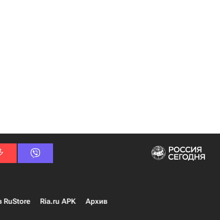
в RuStore
Ria.ru APK
Архив