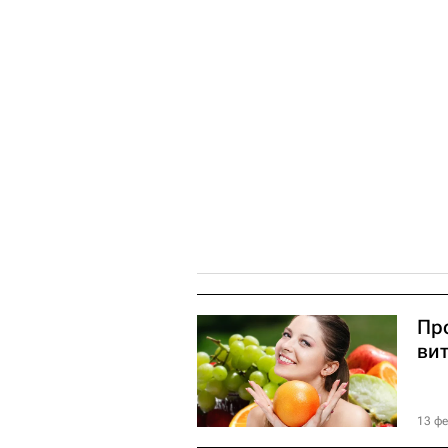
Пр
ви
13 фе