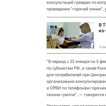
консультаций граждан по воп
проведения "горячей линии",
В 
из
16 фе
"В период с 22 января по 5 
по субъектам РФ, а также Ко
для потребителей при Центрах
организовано консультирова
и ОРВИ по телефонам горячих
сезона гриппа", — говорится
Отмечается, что во время пр