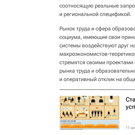
соотносящую реальные запро
и региональной спецификой.
Рынок труда и сфера образов
социума, имеющие свои принц
системы воздействуют друг на
макроэкономистов-теоретиков,
стремятся своими проектами
рынка труда и образовательн
и оперативный отклик на общ
Ст
ус
11 ма