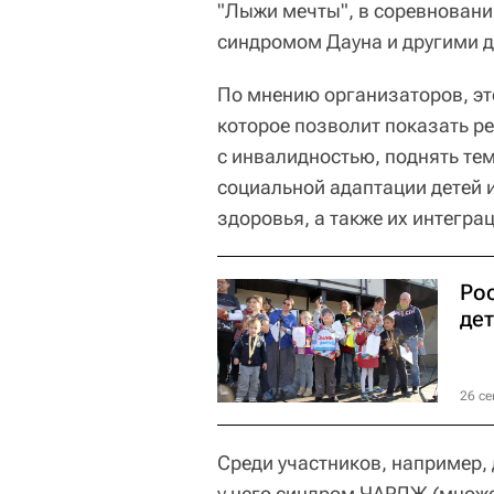
"Лыжи мечты", в соревновани
синдромом Дауна и другими д
По мнению организаторов, эт
которое позволит показать р
с инвалидностью, поднять те
социальной адаптации детей
здоровья, а также их интегра
Ро
де
26 се
Среди участников, например,
у него синдром ЧАРДЖ (множ