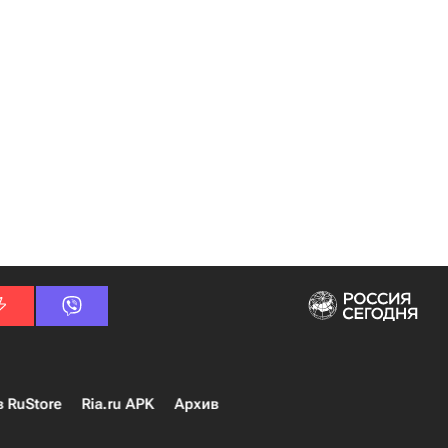
в RuStore
Ria.ru APK
Архив