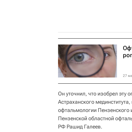
Оф
рог
27 ма
Он уточнил, что изобрел эту 
Астраханского мединститута,
офтальмологии Пензенского и
Пензенской областной офтал
РФ Рашид Галеев.