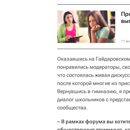
Пр
вы
11 ян
Оказавшись на Гайдаровском 
понравились модераторы, св
что состоялась живая дискус
после которой многие из при
Вернувшись в гимназию, я пр
диалог школьников с представ
сообщества.
‒ В рамках форума вы хоти
общественную приемную, ко