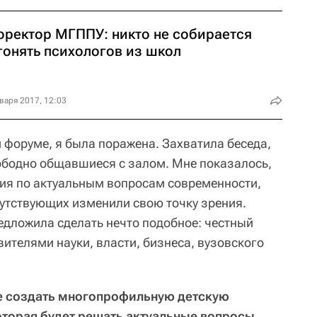
оректор МГППУ: никто не собирается
гонять психологов из школ
варя 2017, 12:03
форуме, я была поражена. Захватила беседа,
ободно общавшиеся с залом. Мне показалось,
сия по актуальным вопросам современности,
сутствующих изменили свою точку зрения.
едложила сделать нечто подобное: честный
ителями науки, власти, бизнеса, вузовского
те создать многопрофильную детскую
торая будет решать актуальные вопросы